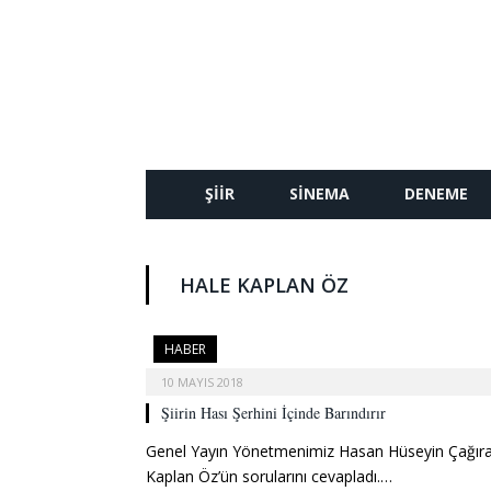
ŞIIR
SINEMA
DENEME
HALE KAPLAN ÖZ
HABER
10 MAYIS 2018
Şiirin Hası Şerhini İçinde Barındırır
Genel Yayın Yönetmenimiz Hasan Hüseyin Çağıran
Kaplan Öz’ün sorularını cevapladı.…