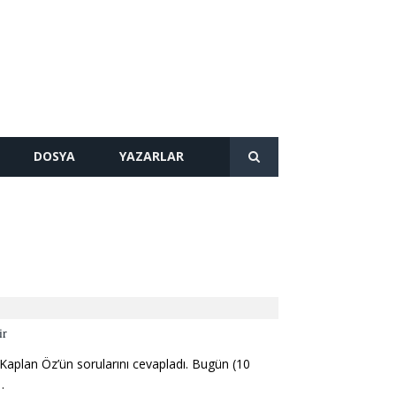
DOSYA
YAZARLAR
ir
e Kaplan Öz’ün sorularını cevapladı. Bugün (10
…