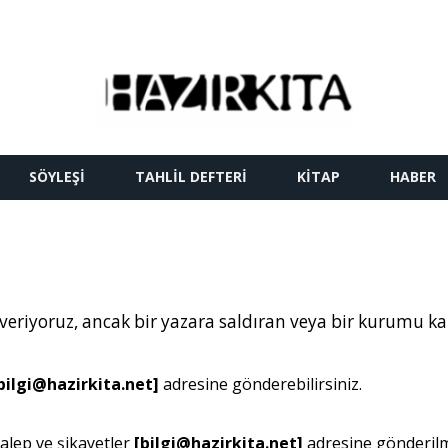
SÖYLEŞI
TAHLIL DEFTERI
KITAP
HABER
 veriyoruz, ancak bir yazara saldıran veya bir kurumu 
bilgi@hazirkita.net]
adresine gönderebilirsiniz.
alep ve şikayetler
[
bilgi@hazirkita.net
]
adresine gönderilme