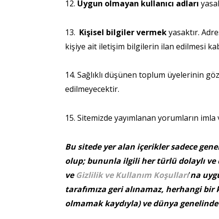
12.
Uygun olmayan kullanıcı adları
yasak
13.
Kişisel bilgiler vermek
yasaktır. Adre
kişiye ait iletişim bilgilerin ilan edilmesi k
14. Sağlıklı düşünen toplum üyelerinin gö
edilmeyecektir.
15. Sitemizde yayımlanan yorumların imla v
Bu sitede yer alan içerikler sadece gen
olup; bununla ilgili her türlü dolaylı 
ve
Gizlilik ve Kullanım Koşulları
’
na uyg
tarafımıza geri alınamaz, herhangi bir 
olmamak kaydıyla) ve dünya genelinde ge