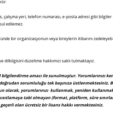
tır.
s, çalışma yeri, telefon numarası, e-posta adresi gibi bilgile
abul edilemez.
zünde bir organizasyonun veya bireylerin itibarını zedeleyeb
e dilbilgisini düzeltme hakkımızı saklı tutmaktayız.
el bilgilendirme amacı ile sunulmuştur. Yorumlarınızı ke
ve doğrudan sorumluluğu tek başınıza üstlenmektesiniz. Bö
un olarak, yorumlarınızı kullanmak, yeniden kullanmak
kısıtlamaya tabi olmayan (format, platform, süre sınırlam
çerli olan ücretsiz bir lisans hakkı vermektesiniz.