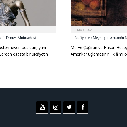
4 MART 2020
ond Dantès Muhâsebesi
İzafiyet ve Meşruiyet Arasında 
östermeyen adâletin, yani
Merve Çağıran ve Hasan Hüseyin 
n yerden esasta bir şikâyetin
Amerika” üçlemesinin ilk filmi o