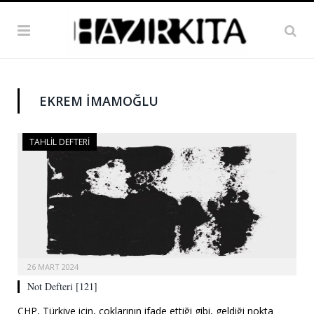
EKREM İMAMOĞLU
TAHLIL DEFTERI
26 MART 2024
Not Defteri [121]
CHP, Türkiye için, çoklarının ifade ettiği gibi, geldiği nokta