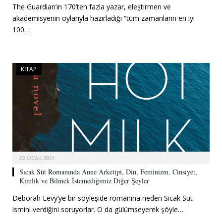
The Guardian’ın 170’ten fazla yazar, eleştirmen ve
akademisyenin oylarıyla hazırladığı “tüm zamanların en iyi
100…
KITAP
22 OCAK 2021
Sıcak Süt Romanında Anne Arketipi, Din, Feminizm, Cinsiyet,
Kimlik ve Bilmek İstemediğimiz Diğer Şeyler
Deborah Levy’ye bir söyleşide romanına neden Sıcak Süt
ismini verdiğini soruyorlar. O da gülümseyerek şöyle…