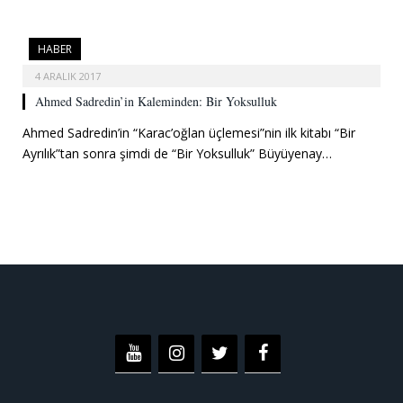
HABER
4 ARALIK 2017
Ahmed Sadredin’in Kaleminden: Bir Yoksulluk
Ahmed Sadredin’in “Karac’oğlan üçlemesi”nin ilk kitabı “Bir
Ayrılık”tan sonra şimdi de “Bir Yoksulluk” Büyüyenay…