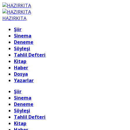
HAZIRKITA
Şiir
Sinema
Deneme
Söyleşi
Tahlil Defteri
Kitap
Haber
Dosya
Yazarlar
Şiir
Sinema
Deneme
Söyleşi
Tahlil Defteri
Kitap
Haber