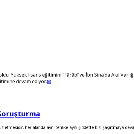
du. Yüksek lisans eğitimini “Fârâbî ve İbn Sinâ’da Akıl Varlığı
itimine devam ediyor.
✉
r Soruşturma
z etmesidir, her alanda aynı tehlike aynı şiddette bizi şaşırtmaya dev