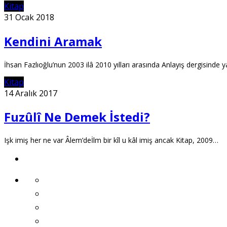
Kitap
31 Ocak 2018
Kendini Aramak
İhsan Fazlıoğlu’nun 2003 ilâ 2010 yılları arasında Anlayış dergisinde ya
Kitap
14 Aralık 2017
Fuzûlî Ne Demek İstedi?
Işk imiş her ne var Âlem’deİlm bir kîl u kâl imiş ancak Kitap, 2009…