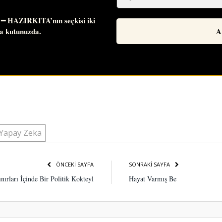
 ━
HAZIRKITA’nın
seçkisi iki
ta kutunuzda.
tsApp
opy
nk
Yapay Zeka
ÖNCEKI SAYFA
SONRAKI SAYFA
ırları İçinde Bir Politik Kokteyl
Hayat Varmış Be