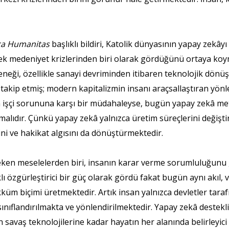
ca Humanitas
başlıklı bildiri, Katolik dünyasının yapay zekâyı
yecek medeniyet krizlerinden biri olarak gördüğünü ortaya koy
eneği, özellikle sanayi devriminden itibaren teknolojik dönüş
takip etmiş; modern kapitalizmin insanı araçsallaştıran yönleri
n işçi sorununa karşı bir müdahaleyse, bugün yapay zekâ metin
malıdır. Çünkü yapay zekâ yalnızca üretim süreçlerini deği
lerini ve hakikat algısını da dönüştürmektedir.
çeken meselelerden biri, insanın karar verme sorumluluğunu 
zgürleştirici bir güç olarak gördü fakat bugün aynı akıl, ver
akküm biçimi üretmektedir. Artık insan yalnızca devletler taraf
sınıflandırılmakta ve yönlendirilmektedir. Yapay zekâ destekl
an savaş teknolojilerine kadar hayatın her alanında belirleyic