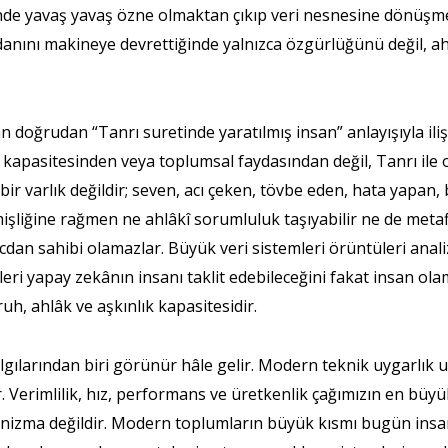
sinde yavaş yavaş özne olmaktan çıkıp veri nesnesine dönüşme
icdanını makineye devrettiğinde yalnızca özgürlüğünü değil,
n doğrudan “Tanrı suretinde yaratılmış insan” anlayışıyla iliş
kapasitesinden veya toplumsal faydasından değil, Tanrı ile o
ir varlık değildir; seven, acı çeken, tövbe eden, hata yapan,
işliğine rağmen ne ahlâkî sorumluluk taşıyabilir ne de metafizi
icdan sahibi olamazlar. Büyük veri sistemleri örüntüleri anal
ri yapay zekânın insanı taklit edebileceğini fakat insan ol
uh, ahlâk ve aşkınlık kapasitesidir.
larından biri görünür hâle gelir. Modern teknik uygarlık uz
 Verimlilik, hız, performans ve üretkenlik çağımızın en büyük
nizma değildir. Modern toplumların büyük kısmı bugün insanı