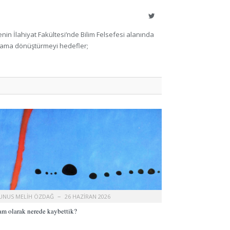
Twitter
nin İlahiyat Fakültesi’nde Bilim Felsefesi alanında
yaşama dönüştürmeyi hedefler;
UNUS MELIH ÖZDAĞ
26 HAZIRAN 2026
am olarak nerede kaybettik?