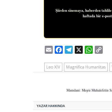
Şiirden sinemaya, haberden tahlile
haftada bir e-pos
Email
Facebook
Telegram
X
Wha
C
Li
Leo XIV
Magnifica Humanitas
Mamdani: Meşru Muhalefetin Sın
YAZAR HAKKINDA