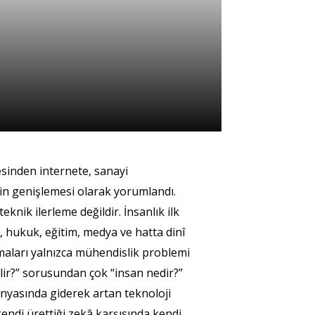
esinden internete, sanayi
in genişlemesi olarak yorumlandı.
knik ilerleme değildir. İnsanlık ilk
, hukuk, eğitim, medya ve hatta dinî
şmaları yalnızca mühendislik problemi
ilir?” sorusundan çok “insan nedir?”
nyasında giderek artan teknoloji
kendi ürettiği zekâ karşısında kendi