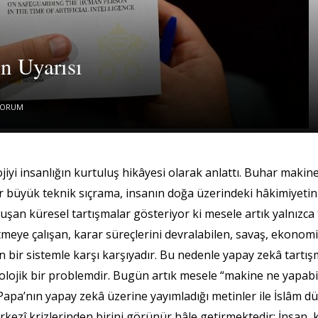
n Uyarısı
YORUM
yi insanlığın kurtuluş hikâyesi olarak anlattı. Buhar makin
er büyük teknik sıçrama, insanın doğa üzerindeki hâkimiyetin
an küresel tartışmalar gösteriyor ki mesele artık yalnızca te
tmeye çalışan, karar süreçlerini devralabilen, savaş, ekonomi
n bir sistemle karşı karşıyadır. Bu nedenle yapay zekâ tartı
e teolojik bir problemdir. Bugün artık mesele “makine ne yapab
a’nın yapay zekâ üzerine yayımladığı metinler ile İslâm dü
kezî krizlerinden birini görünür hâle getirmektedir: İnsan, 