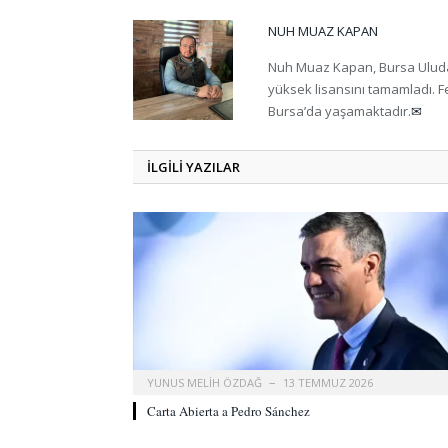
NUH MUAZ KAPAN
Nuh Muaz Kapan, Bursa Uludağ Ü
yüksek lisansını tamamladı. F
Bursa’da yaşamaktadır.
✉
ILGILI
YAZILAR
YUNUS MELIH ÖZDAĞ
13 TEMMUZ 2026
Carta Abierta a Pedro Sánchez