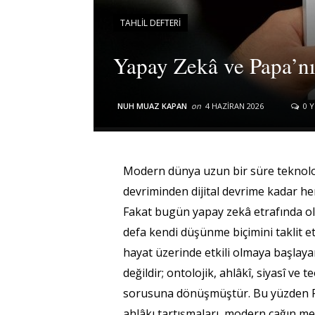
TAHLIL DEFTERI
Yapay Zekâ ve Papa’nı
NUH MUAZ KAPAN
on
4 HAZIRAN 2026
0 
Modern dünya uzun bir süre teknoloji
devriminden dijital devrime kadar h
Fakat bugün yapay zekâ etrafında oluş
defa kendi düşünme biçimini taklit e
hayat üzerinde etkili olmaya başlaya
değildir; ontolojik, ahlâkî, siyasî v
sorusuna dönüşmüştür. Bu yüzden Pap
ahlâkı tartışmaları, modern çağın mer