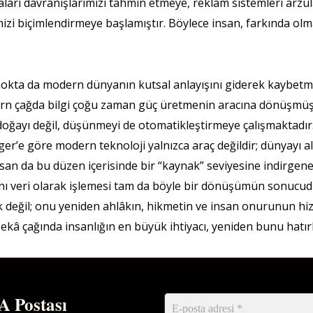
ları davranışlarımızı tahmin etmeye, reklam sistemleri arzu
zi biçimlendirmeye başlamıştır. Böylece insan, farkında olmad
nokta da modern dünyanın kutsal anlayışını giderek kaybetme
ern çağda bilgi çoğu zaman güç üretmenin aracına dönüşmüşt
ca doğayı değil, düşünmeyi de otomatikleştirmeye çalışmaktadı
gger’e göre modern teknoloji yalnızca araç değildir; dünyayı al
İnsan da bu düzen içerisinde bir “kaynak” seviyesine indirgeneb
rını veri olarak işlemesi tam da böyle bir dönüşümün sonucu
k değil; onu yeniden ahlâkın, hikmetin ve insan onurunun hi
y zekâ çağında insanlığın en büyük ihtiyacı, yeniden bunu hatır
 Postası