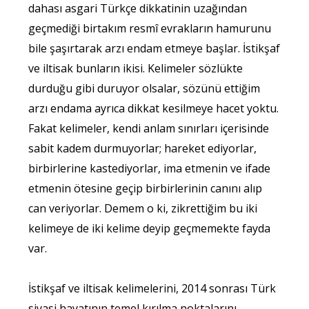
dahası asgari Türkçe dikkatinin uzağından
geçmediği birtakım resmî evrakların hamurunu
bile şaşırtarak arzı endam etmeye başlar. İstikşaf
ve iltisak bunların ikisi. Kelimeler sözlükte
durduğu gibi duruyor olsalar, sözünü ettiğim
arzı endama ayrıca dikkat kesilmeye hacet yoktu.
Fakat kelimeler, kendi anlam sınırları içerisinde
sabit kadem durmuyorlar; hareket ediyorlar,
birbirlerine kastediyorlar, ima etmenin ve ifade
etmenin ötesine geçip birbirlerinin canını alıp
can veriyorlar. Demem o ki, zikrettiğim bu iki
kelimeye de iki kelime deyip geçmemekte fayda
var.
İstikşaf ve iltisak kelimelerini, 2014 sonrası Türk
siyasi hayatının temel kırılma noktalarını