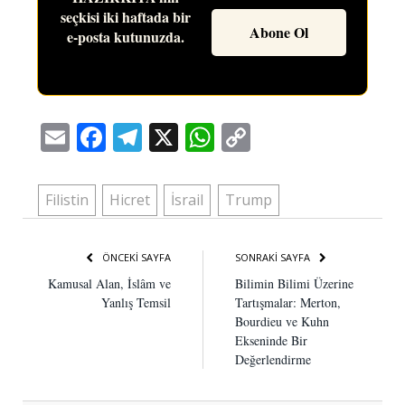
seçkisi iki haftada bir
e-posta kutunuzda.
Email
Facebook
Telegram
X
WhatsApp
Copy
Link
Filistin
Hicret
İsrail
Trump
ÖNCEKI SAYFA
SONRAKI SAYFA
Kamusal Alan, İslâm ve
Bilimin Bilimi Üzerine
Yanlış Temsil
Tartışmalar: Merton,
Bourdieu ve Kuhn
Ekseninde Bir
Değerlendirme