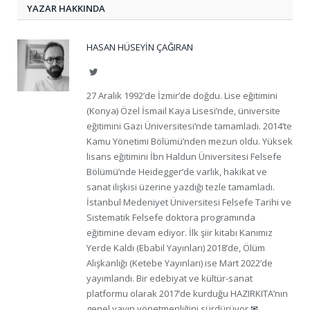
YAZAR HAKKINDA
HASAN HÜSEYIN ÇAĞIRAN
Twitter
27 Aralık 1992’de İzmir’de doğdu. Lise eğitimini
(Konya) Özel İsmail Kaya Lisesi’nde, üniversite
eğitimini Gazi Üniversitesi’nde tamamladı. 2014’te
Kamu Yönetimi Bölümü’nden mezun oldu. Yüksek
lisans eğitimini İbn Haldun Üniversitesi Felsefe
Bölümü’nde Heidegger’de varlık, hakikat ve
sanat ilişkisi üzerine yazdığı tezle tamamladı.
İstanbul Medeniyet Üniversitesi Felsefe Tarihi ve
Sistematik Felsefe doktora programında
eğitimine devam ediyor. İlk şiir kitabı Kanımız
Yerde Kaldı (Ebabil Yayınları) 2018’de, Ölüm
Alışkanlığı (Ketebe Yayınları) ise Mart 2022’de
yayımlandı. Bir edebiyat ve kültür-sanat
platformu olarak 2017’de kurduğu HAZIRKITA’nın
genel yayın yönetmenliğini sürdürüyor.
✉